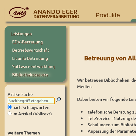
ANANDO EGER
Produkte
DATENVERARBEITUNG
Leistungen
EDV-Betreuung
Betriebswirtschaft
Betreuung von All
Licunia-Betreuung
Softwareentwicklung
Bibliotheksservice
Wir betreuen Bibliotheken, di
Medien.
Artikelsuche
Dabei bieten wir folgende Lei
nach Schlagworten
telefonische Beratung z
im Artikel (Volltext)
TeleService - Nutzung d
Schulungen zum Biblio
Anpassung der Paramete
weitere Themen