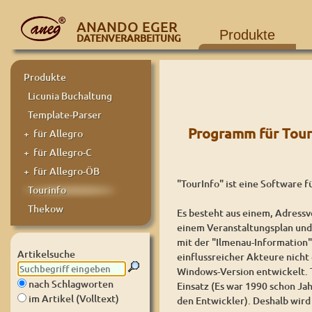
ANANDO EGER
Produkte
DATENVERARBEITUNG
Produkte
Licunia Buchaltung
Template-Parser
Programm für Tour
+ für Allegro
+ für Allegro-C
+ für Allegro-ÖB
"TourInfo" ist eine Software f
Tourinfo
Thekow
Es besteht aus einem, Adress
einem Veranstaltungsplan und
mit der "Ilmenau-Information
Artikelsuche
einflussreicher Akteure nich
Windows-Version entwickelt. 
nach Schlagworten
Einsatz (Es war 1990 schon Jah
im Artikel (Volltext)
den Entwickler). Deshalb wird 