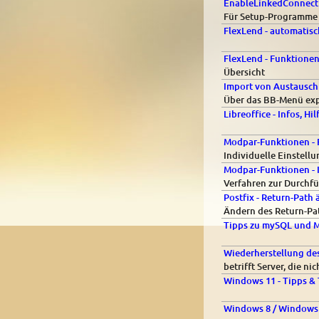
EnableLinkedConnect
Für Setup-Programme 
FlexLend - automatisc
FlexLend - Funktione
Übersicht
Import von Austausch
Über das BB-Menü exp
Libreoffice - Infos, Hi
Modpar-Funktionen - 
Individuelle Einstell
Modpar-Funktionen - 
Verfahren zur Durchf
Postfix - Return-Path
Ändern des Return-Pat
Tipps zu mySQL und 
Wiederherstellung de
betrifft Server, die n
Windows 11 - Tipps & 
Windows 8 / Windows 1