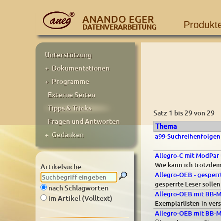
ANANDO EGER
Produkt
DATENVERARBEITUNG
Unterstützung
+ Dokumentationen
+ Programme
Externe Seiten
Tipps & Tricks
Satz 1 bis 29 von 29
Fragen und Antworten
Thema
+ Gedanken
a99-Suchreihenfolgen 
Allegro-C mit ModPar 
Wie kann ich trotzdem
Artikelsuche
Allegro-OEB - gesperr
gesperrte Leser soll
nach Schlagworten
Allegro-OEB mit BB-Me
im Artikel (Volltext)
Exemplarlisten in ver
Allegro-OEB mit BB-M