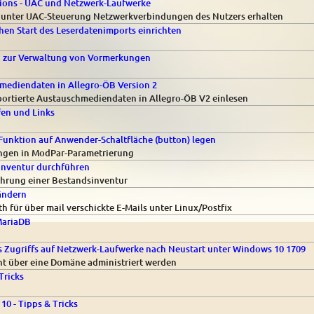
ions - UAC und Netzwerk-Laufwerke
unter UAC-Steuerung Netzwerkverbindungen des Nutzers erhalten
hen Start des Leserdatenimports einrichten
n zur Verwaltung von Vormerkungen
mediendaten in Allegro-ÖB Version 2
ortierte Austauschmediendaten in Allegro-ÖB V2 einlesen
lfen und Links
Funktion auf Anwender-Schaltfläche (button) legen
ungen in ModPar-Parametrierung
Inventur durchführen
ührung einer Bestandsinventur
 ändern
h für über mail verschickte E-Mails unter Linux/Postfix
MariaDB
s Zugriffs auf Netzwerk-Laufwerke nach Neustart unter Windows 10 1709
icht über eine Domäne administriert werden
Tricks
0 - Tipps & Tricks