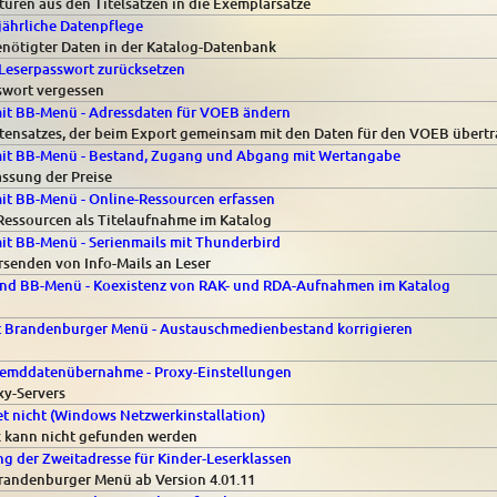
ren aus den Titelsätzen in die Exemplarsätze
 jährliche Datenpflege
enötigter Daten in der Katalog-Datenbank
 Leserpasswort zurücksetzen
sswort vergessen
mit BB-Menü - Adressdaten für VOEB ändern
tensatzes, der beim Export gemeinsam mit den Daten für den VOEB übertr
mit BB-Menü - Bestand, Zugang und Abgang mit Wertangabe
assung der Preise
it BB-Menü - Online-Ressourcen erfassen
Ressourcen als Titelaufnahme im Katalog
it BB-Menü - Serienmails mit Thunderbird
senden von Info-Mails an Leser
und BB-Menü - Koexistenz von RAK- und RDA-Aufnahmen im Katalog
t Brandenburger Menü - Austauschmedienbestand korrigieren
remddatenübernahme - Proxy-Einstellungen
xy-Servers
tet nicht (Windows Netzwerkinstallation)
 kann nicht gefunden werden
g der Zweitadresse für Kinder-Leserklassen
Brandenburger Menü ab Version 4.01.11