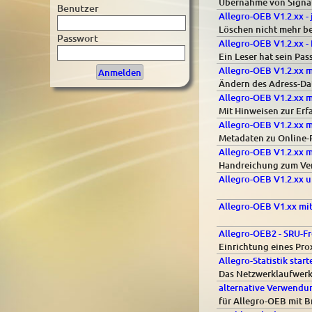
Übernahme von Signatu
Benutzer
Allegro-OEB V1.2.xx -
Löschen nicht mehr b
Passwort
Allegro-OEB V1.2.xx -
Ein Leser hat sein Pa
Allegro-OEB V1.2.xx 
Ändern des Adress-Da
Allegro-OEB V1.2.xx 
Mit Hinweisen zur Erf
Allegro-OEB V1.2.xx m
Metadaten zu Online-
Allegro-OEB V1.2.xx m
Handreichung zum Ver
Allegro-OEB V1.2.xx 
Allegro-OEB V1.xx mi
Allegro-OEB2 - SRU-F
Einrichtung eines Pro
Allegro-Statistik star
Das Netzwerklaufwerk
alternative Verwendun
für Allegro-OEB mit 