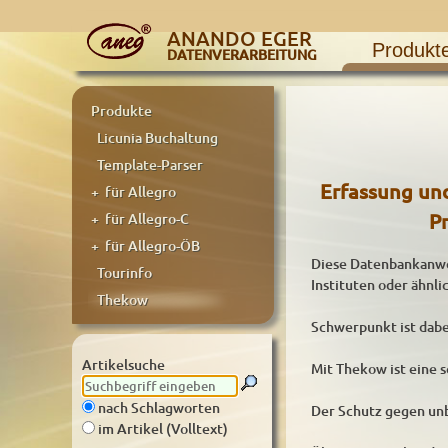
ANANDO EGER
Produkt
DATENVERARBEITUNG
Produkte
Licunia Buchaltung
Template-Parser
Erfassung un
+ für Allegro
P
+ für Allegro-C
+ für Allegro-ÖB
Diese Datenbankanwe
Tourinfo
Instituten oder ähnl
Thekow
Schwerpunkt ist dabei
Artikelsuche
Mit Thekow ist eine 
nach Schlagworten
Der Schutz gegen unb
im Artikel (Volltext)