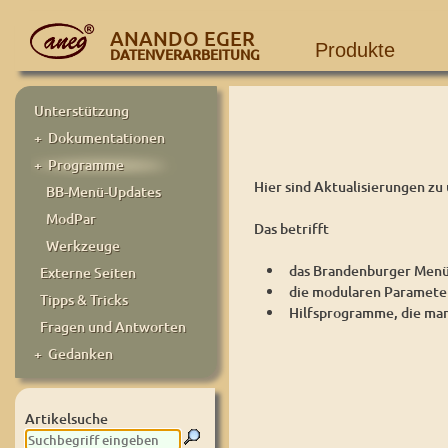
ANANDO EGER
Produkte
DATENVERARBEITUNG
Unterstützung
+ Dokumentationen
+ Programme
Hier sind Aktualisierungen 
BB-Menü-Updates
ModPar
Das betrifft
Werkzeuge
das Brandenburger Menü
Externe Seiten
die modularen Parameter
Tipps & Tricks
Hilfsprogramme, die ma
Fragen und Antworten
+ Gedanken
Artikelsuche