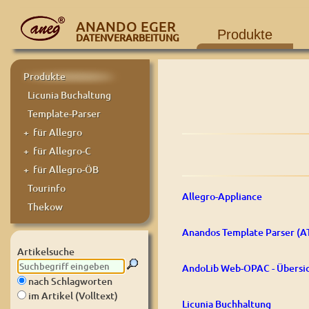
ANANDO EGER
Produkte
DATENVERARBEITUNG
Produkte
Licunia Buchaltung
Template-Parser
+ für Allegro
+ für Allegro-C
+ für Allegro-ÖB
Tourinfo
Allegro-Appliance
Thekow
Anandos Template Parser (A
Artikelsuche
AndoLib Web-OPAC - Übersi
nach Schlagworten
im Artikel (Volltext)
Licunia Buchhaltung