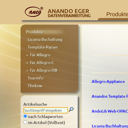
ANANDO EGER
Produkt
DATENVERARBEITUNG
Produkte
Licunia Buchaltung
Template-Parser
+ für Allegro
+ für Allegro-C
+ für Allegro-ÖB
Tourinfo
Allegro-Appliance
Thekow
Anandos Template P
Artikelsuche
AndoLib Web-OPAC 
nach Schlagworten
im Artikel (Volltext)
Licunia Buchhaltun