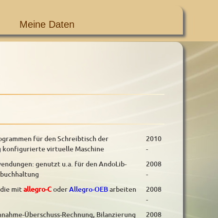
Meine Daten
rogrammen für den Schreibtisch der
2010
g konfigurierte virtuelle Maschine
-
endungen: genutzt u.a. für den AndoLib-
2008
zbuchhaltung
-
 die mit
allegro-C
oder
Allegro-OEB
arbeiten
2008
-
innahme-Überschuss-Rechnung, Bilanzierung
2008