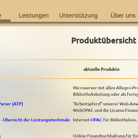
e
Leistungen
Unterstützung
Über uns
Produktübersicht
aktuelle Produkte
Microserver mit allen Allegro-P
Bibliotheksleitung oder als ferti
arser (ATP)
"Arbeitspferd" unserer Web-Anw
WebOPAC und die Licunia-Finan
- Übersicht der Leistungsmerkmale
Internet
-OPAC
für Bibliotheken,
g
Online Finanzbuchhaltung für E