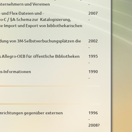
nternehmern und Vereinen
-
 und Flex-Dateien und -
2007
ro-C / $A-Schema zur Katalogisierung,
-
ie Import und Export von bibliothekarischen
ndung von 3M-Selbstverbuchungsplätzen die
2002
-
Allegro-OEB für öffentliche Bibliotheken
1995
-
us-Informationen
1990
-
nrichtungen gegenüber externen
1996
-
2008?