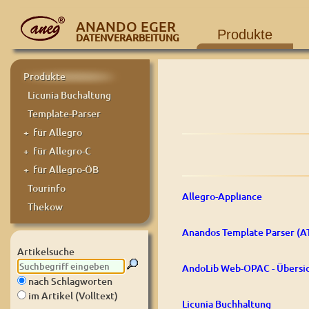
ANANDO EGER
Produkte
DATENVERARBEITUNG
Produkte
Licunia Buchaltung
Template-Parser
+ für Allegro
+ für Allegro-C
+ für Allegro-ÖB
Tourinfo
Allegro-Appliance
Thekow
Anandos Template Parser (A
Artikelsuche
AndoLib Web-OPAC - Übersi
nach Schlagworten
im Artikel (Volltext)
Licunia Buchhaltung