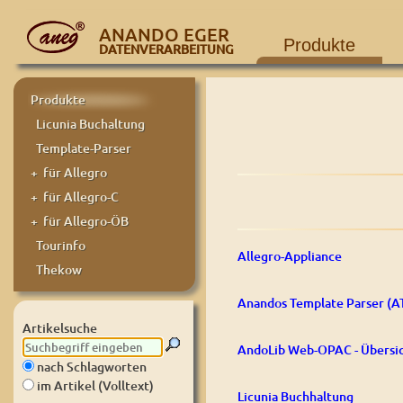
ANANDO EGER
Produkte
DATENVERARBEITUNG
Produkte
Licunia Buchaltung
Template-Parser
+ für Allegro
+ für Allegro-C
+ für Allegro-ÖB
Tourinfo
Allegro-Appliance
Thekow
Anandos Template Parser (A
Artikelsuche
AndoLib Web-OPAC - Übersi
nach Schlagworten
im Artikel (Volltext)
Licunia Buchhaltung