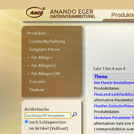
ANANDO EGER
Produkt
DATENVERARBEITUNG
Produkte
Licunia Buchaltung
Template-Parser
+ für Allegro
+ für Allegro-C
Satz 1 bis 4 von 4
+ für Allegro-ÖB
Thema
Tourinfo
Die FlexOr Bestellver
Produktdaten
Thekow
FlexLend-Leihfunktion
alternative Parameter
FlexPer-Zeitschriften
Artikelsuche
Produktdaten
Modulare Parameter fü
nach Schlagworten
alternativer Satz von 
im Artikel (Volltext)
Listenproduktion sowi