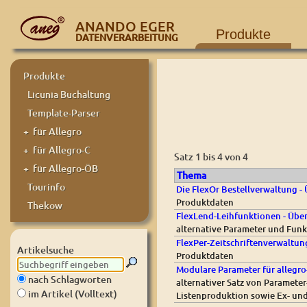
ANANDO EGER
Produkte
DATENVERARBEITUNG
Produkte
Licunia Buchaltung
Template-Parser
+ für Allegro
+ für Allegro-C
Satz 1 bis 4 von 4
+ für Allegro-ÖB
Thema
Tourinfo
Die FlexOr Bestellverwaltung - 
Produktdaten
Thekow
FlexLend-Leihfunktionen - Über
alternative Parameter und Funkt
FlexPer-Zeitschriftenverwaltung
Artikelsuche
Produktdaten
Modulare Parameter für allegro-
nach Schlagworten
alternativer Satz von Parameter
im Artikel (Volltext)
Listenproduktion sowie Ex- und