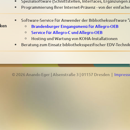
Spezialsoftware (Schnittstellen, Interfaces, Ergänzungen
Programmierung Ihrer Internet-Präsenz - von der einfac
Software-Service für Anwender der Bibliothekssoftware "
eken
Brandenburger Eingangsmenü für Allegro-OEB
Service für Allegro-C und Allegro-OEB
Hosting und Wartung von KOHA-Installationen
Beratung zum Einsatz bibliotheksspezifischer EDV-Techni
© 2026 Anando Eger | Alsenstraße 3 | 01157 Dresden |
Impres