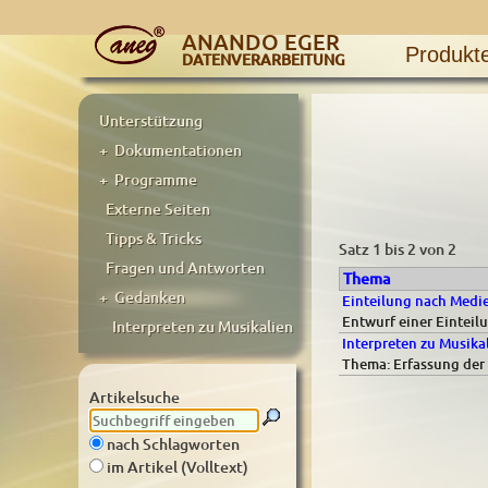
ANANDO EGER
Produkt
DATENVERARBEITUNG
Unterstützung
+ Dokumentationen
+ Programme
Externe Seiten
Tipps & Tricks
Satz 1 bis 2 von 2
Fragen und Antworten
Thema
+ Gedanken
Einteilung nach Medi
Entwurf einer Eintei
Interpreten zu Musikalien
Interpreten zu Musika
Thema: Erfassung der 
Artikelsuche
nach Schlagworten
im Artikel (Volltext)