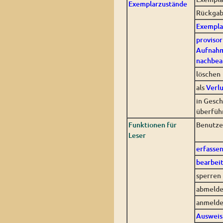
Exemplarzustände
Rückgab
Exempla
provisor
Aufnah
nachbea
löschen
als
Verlu
in Gesc
überfüh
Funktionen für
Benutze
Leser
erfasse
bearbei
sperren
abmeld
anmeld
Ausweis