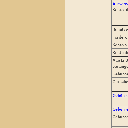
Ausweis
Konto 
Benutze
Forderu
Konto au
Konto d
Alle En
verläng
Gebühre
Guthabe
Gebühre
Gebühr
Gebühre