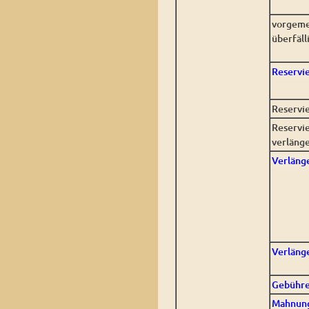
vorgeme
überfäl
Reservi
Reservi
Reservi
verläng
Verläng
Verläng
Gebühre
Mahnun