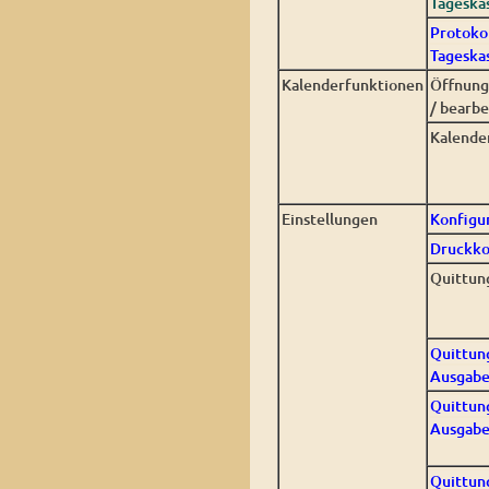
Tageska
Protokol
Tageska
Kalenderfunktionen
Öffnung
/ bearbe
Kalende
Einstellungen
Konfigu
Druckko
Quittun
Quittun
Ausgabe
Quittun
Ausgabe
Quittun