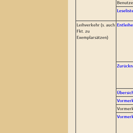
Benutze
Leselist
Leihverkehr (s. auch
Entleih
Fkt. zu
Exemplarsätzen)
Zurück
Übersic
Vormer
Vormerk
Vormerk