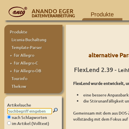
ANANDO EGER
Produkte
DATENVERARBEITUNG
Produkte
Licunia Buchaltung
Template-Parser
alternative Pa
+ für Allegro
+ für Allegro-C
FlexLend 2.39 -
Leih
+ für Allegro-ÖB
Tourinfo
FlexLend wurde entwickelt, 
Thekow
eine bessere Anpassbark
die Störunanfälligkeit u
Artikelsuche
Gemeinsam mit dem aus DOS-Ze
nach Schlagworten
vollständig mit dem Fokus auf
im Artikel (Volltext)