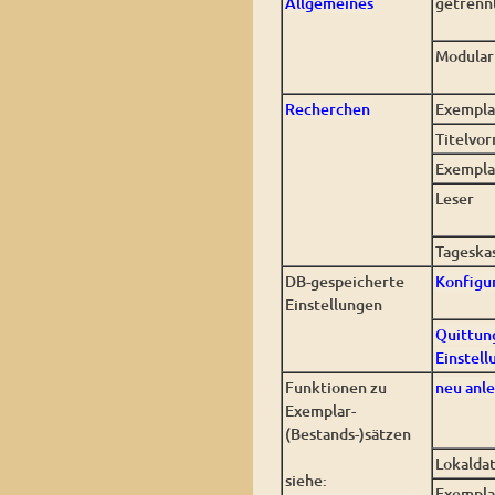
Allgemeines
getrennt
Modular
Recherchen
Exempla
Titelvo
Exempl
Leser
Tageska
DB-gespeicherte
Konfigu
Einstellungen
Quittun
Einstel
Funktionen zu
neu anl
Exemplar-
(Bestands-)sätzen
Lokalda
siehe:
Exempla