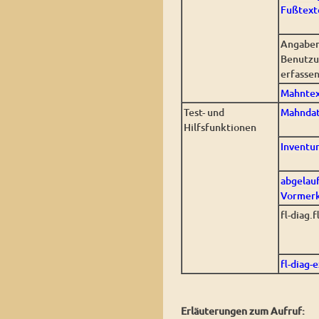
Fußtext
Angaben
Benutz
erfassen
Mahntex
Test- und
Mahndat
Hilfsfunktionen
Inventu
abgelau
Vormer
fl-diag.f
fl-diag-e
Erläuterungen zum Aufruf: