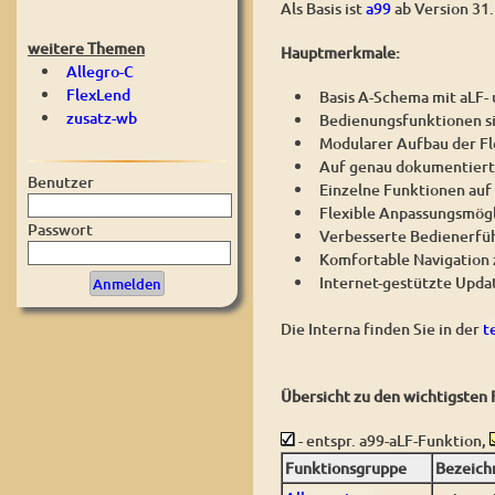
Als Basis ist
a99
ab Version 31.
weitere Themen
Hauptmerkmale:
Allegro-C
FlexLend
Basis A-Schema mit aLF-
zusatz-wb
Bedienungsfunktionen si
Modularer Aufbau der Fl
Auf genau dokumentiert
Benutzer
Einzelne Funktionen auf
Flexible Anpassungsmögl
Passwort
Verbesserte Bedienerfüh
Komfortable Navigation
Internet-gestützte Upda
Die Interna finden Sie in der
t
Übersicht zu den wichtigsten 
- entspr. a99-aLF-Funktion,
Funktionsgruppe
Bezeich