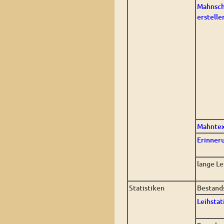
Mahnsch
erstelle
Mahntex
Erinner
lange Le
Statistiken
Bestands
Leihstat