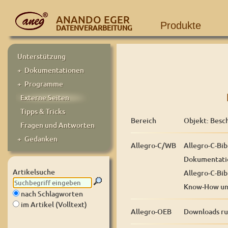
ANANDO EGER
Produkte
DATENVERARBEITUNG
Unterstützung
+ Dokumentationen
+ Programme
Externe Seiten
Tipps & Tricks
Bereich
Objekt: Besc
Fragen und Antworten
+ Gedanken
Allegro-C/WB
Allegro-C-Bib
Dokumentatio
Artikelsuche
Allegro-C-Bi
Know-How und
nach Schlagworten
im Artikel (Volltext)
Allegro-OEB
Downloads r