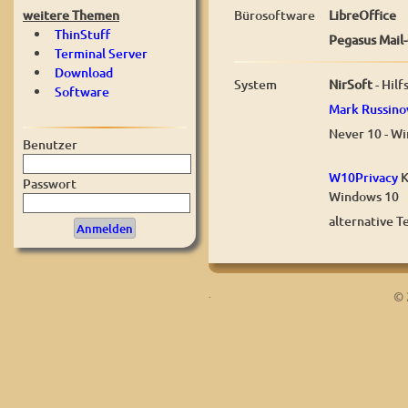
Bürosoftware
LibreOffice
weitere Themen
ThinStuff
Pegasus Mail-
Terminal Server
Download
System
NirSoft
- Hil
Software
Mark Russino
Never 10 - W
Benutzer
W10Privacy
K
Passwort
Windows 10
alternative 
.
© 