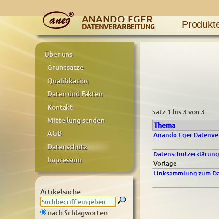
ANANDO EGER
Produkt
DATENVERARBEITUNG
Über uns
Grundsätze
Qualifikation
Daten und Fakten
Kontakt
Satz 1 bis 3 von 3
Mitteilung senden
Thema
AGB
Anando Eger Datenver
Datenschutz
Datenschutzerklärung
Impressum
Vorlage
Linksammlung zum Da
Artikelsuche
nach Schlagworten