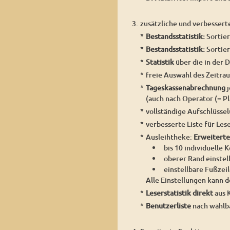
3.
zusätzliche und verbessert
*
Bestandsstatistik:
Sortier
*
Bestandsstatistik:
Sortier
*
Statistik
über die in der
*
freie Auswahl des Zeitrau
*
Tageskassenabrechnung
j
(auch nach Operator (= 
*
vollständige Aufschlüsse
*
verbesserte Liste für Les
*
Ausleihtheke:
Erweiterte
bis 10 individuelle 
oberer Rand einstel
einstellbare Fußzei
Alle Einstellungen kann 
*
Leserstatistik direkt
aus 
*
Benutzerliste
nach wählb