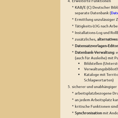
4.
Erweiterte Funktionen
*
KAB/E (C) Deutscher Bibli
separate Datenbank (
Dat
*
Ermittlung unzulässiger 
*
Tätigkeits-LOG nach Arbe
*
Installations-Log und Rol
*
zusätzliches,
alternative
*
Datensatzvorlagen-Edito
*
Datenbank-Verwaltung:
e
(auch für Ausleihe) mit P
Bildstellen (Unters
Verwaltungsbibliot
Kataloge mit Territ
Schlagwortarten)
5.
sicherer und unabhängiger
*
arbeitsplatzbezogene Dr
*
an jedem Arbeitsplatz ka
*
kritische Funktionen sin
*
Synchronisation
mit Ando