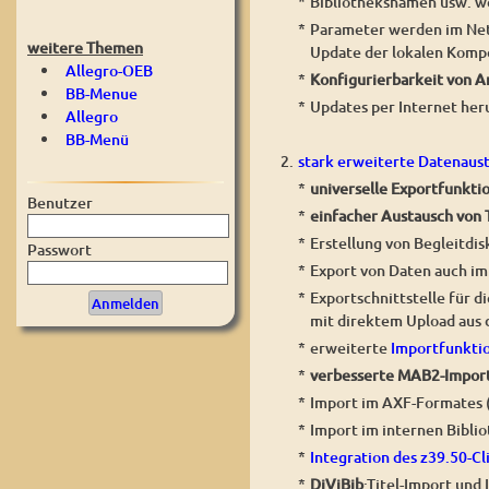
*
Bibliotheksnamen usw. w
*
Parameter werden im Netz
weitere Themen
Update der lokalen Komp
Allegro-OEB
*
Konfigurierbarkeit von 
BB-Menue
*
Updates per Internet heru
Allegro
BB-Menü
2.
stark erweiterte Datenaus
*
universelle Exportfunkti
Benutzer
*
einfacher Austausch von
*
Erstellung von Begleitdis
Passwort
*
Export von Daten auch i
*
Exportschnittstelle für 
mit direktem Upload aus
*
erweiterte
Importfunktio
*
verbesserte MAB2-Impor
*
Import im AXF-Formates 
*
Import im internen Bibli
*
Integration des z39.50-Cl
*
DiViBib
:Titel-Import und