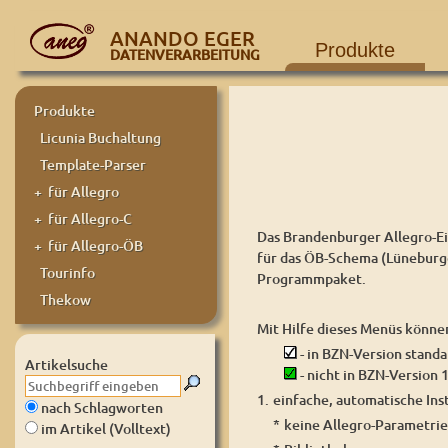
ANANDO EGER
Produkte
DATENVERARBEITUNG
Produkte
Licunia Buchaltung
Template-Parser
+ für Allegro
+ für Allegro-C
Das Brandenburger Allegro-Ei
+ für Allegro-ÖB
für das ÖB-Schema (Lüneburge
Tourinfo
Programmpaket.
Thekow
Mit Hilfe dieses Menüs können
- in BZN-Version stand
Artikelsuche
- nicht in BZN-Version 
1.
einfache, automatische Inst
nach Schlagworten
*
keine Allegro-Parametrie
im Artikel (Volltext)