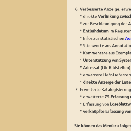
6.
Verbesserte Anzeige, erwe
*
direkte
Verlinkung zwis
*
zur Beschleunigung der A
*
Entleihdatum
im Register
*
Infos zur statistischen
Au
*
Stichworte aus Annotati
*
Kommentare aus Exemplar
*
Unterstützung von Syst
*
Adressat (für Bildstellen)
*
erwartete Heft-Lieferter
*
direkte Anzeige der Lis
7.
Erweiterte Katalogisierung
*
erweiterte
ZS-Erfassung 
*
Erfassung von
Loseblatt
*
verknüpfte Erfassung vo
Sie können das Menü zu folg