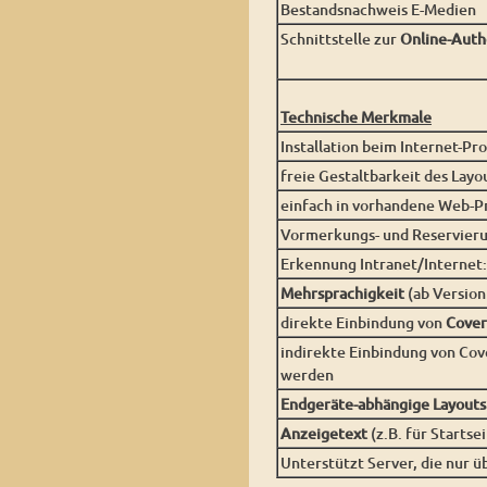
Bestandsnachweis E-Medien
Schnittstelle zur
Online-Auth
Technische Merkmale
Installation beim Internet-Pr
freie Gestaltbarkeit des Lay
einfach in vorhandene Web-P
Vormerkungs- und Reservieru
Erkennung Intranet/Internet:
Mehrsprachigkeit
(ab Versio
direkte Einbindung von
Cover
indirekte Einbindung von Co
werden
Endgeräte-abhängige Layouts
Anzeigetext
(z.B. für Startse
Unterstützt Server, die nur ü