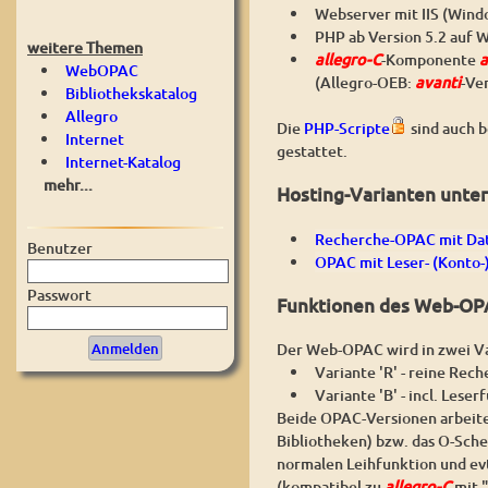
Webserver mit IIS (Windo
PHP ab Version 5.2 auf W
weitere Themen
allegro-C
-Komponente
a
WebOPAC
(Allegro-OEB:
avanti
-Ve
Bibliothekskatalog
Allegro
Die
PHP-Scripte
sind auch b
Internet
gestattet.
Internet-Katalog
mehr...
Hosting-Varianten unte
Recherche-OPAC mit Da
Benutzer
OPAC mit Leser- (Konto-
Passwort
Funktionen des Web-OP
Der Web-OPAC wird in zwei V
Variante 'R' - reine Re
Variante 'B' - incl. Lese
Beide OPAC-Versionen arbeite
Bibliotheken) bzw. das O-Sch
normalen Leihfunktion und ev
(kompatibel zu
allegro-C
mit "