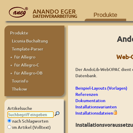
ANANDO EGER
Produkte
DATENVERARBEITUNG
Produkte
Ando
Licunia Buchaltung
Template-Parser
Web-O
+ für Allegro
+ für Allegro-C
Der AndoLib-WebOPAC dient de
+ für Allegro-ÖB
Datenbank.
Tourinfo
Beispiel-Layouts (Vorlagen)
Thekow
Referenzen
Dokumentation
Installationsvarianten
Artikelsuche
Installationsdateien
nach Schlagworten
Installationsvoraussetz
im Artikel (Volltext)