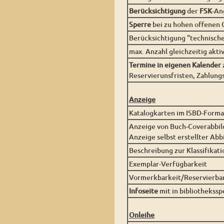
Berücksichtigung
der
FSK
-An
Sperre
bei zu hohen offenen
Berücksichtigung "technische
max. Anzahl gleichzeitig akti
Termine in eigenen Kalender
Reservierunsfristen, Zahlungs
Anzeige
Katalogkarten im ISBD-Forma
Anzeige von Buch-Coverabbil
Anzeige selbst erstellter Ab
Beschreibung zur Klassifikati
Exemplar-Verfügbarkeit
Vormerkbarkeit/Reservierba
Infoseite
mit in bibliothekss
Onleihe