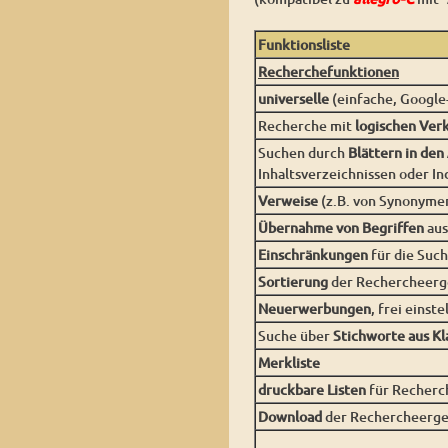
Funktionsliste
Recherchefunktionen
universelle
(einfache, Google
Recherche mit
logischen Ve
Suchen durch
Blättern in den
Inhaltsverzeichnissen oder In
Verweise
(z.B. von Synonyme
Übernahme von Begriffen
aus
Einschränkungen
für die Suc
Sortierung
der Rechercheergeb
Neuerwerbungen
, frei einst
Suche über
Stichworte aus Kl
Merkliste
druckbare Listen
für Recherc
Download
der Rechercheerge