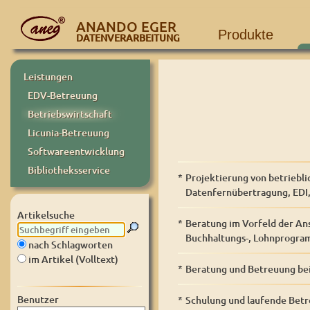
ANANDO EGER
Produkte
DATENVERARBEITUNG
Leistungen
EDV-Betreuung
Betriebswirtschaft
Licunia-Betreuung
Softwareentwicklung
Bibliotheksservice
*
Projektierung von betriebl
Datenfernübertragung, EDI, 
Artikelsuche
*
Beratung im Vorfeld der An
Buchhaltungs-, Lohnprogram
nach Schlagworten
im Artikel (Volltext)
*
Beratung und Betreuung bei 
Benutzer
*
Schulung und laufende Bet