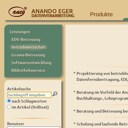
ANANDO EGER
Produkte
DATENVERARBEITUNG
Leistungen
EDV-Betreuung
Betriebswirtschaft
Licunia-Betreuung
Softwareentwicklung
Bibliotheksservice
*
Projektierung von betriebl
Datenfernübertragung, EDI, 
Artikelsuche
*
Beratung im Vorfeld der An
Buchhaltungs-, Lohnprogram
nach Schlagworten
im Artikel (Volltext)
*
Beratung und Betreuung bei 
Benutzer
*
Schulung und laufende Bet