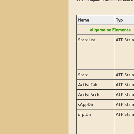
Name
Typ
allgemeine Elemente
StateList
ATP Stri
State
ATP Stri
ActiveTab
ATP Stri
AcriveSrch
ATP Stri
sAppDir
ATP Stri
sTplDir
ATP Stri