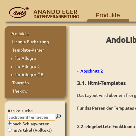
ANANDO EGER
Produkte
DATENVERARBEITUNG
Produkte
AndoLib
Licunia Buchaltung
Template-Parser
+ für Allegro
+ für Allegro-C
< Abschnitt 2
+ für Allegro-ÖB
3.1. Html-Templates
Tourinfo
Thekow
Das Layout wird über ein frei
Für das Parsen der Templates
Artikelsuche
nach Schlagworten
3.2. eingebettete Funktionen
im Artikel (Volltext)