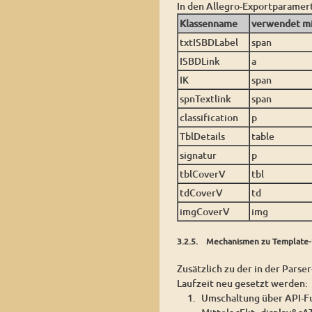
In den Allegro-Exportparame
Klassenname
verwendet mi
txtISBDLabel
span
ISBDLink
a
IK
span
spnTextlink
span
classification
p
TblDetails
table
signatur
p
tblCoverV
tbl
tdCoverV
td
imgCoverV
img
3.2.5.
Mechanismen zu Template-
Zusätzlich zu der in der Parse
Laufzeit neu gesetzt werden:
Umschaltung über API-Fu