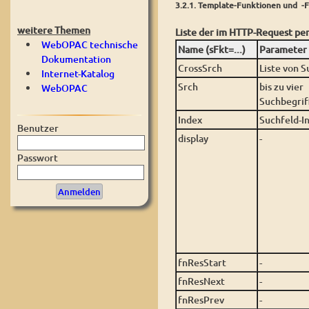
3.2.1. Template-Funktionen und -
weitere Themen
Liste der im
HTTP-Request per
WebOPAC technische
Name (sFkt=...)
Parameter (
Dokumentation
CrossSrch
Liste von 
Internet-Katalog
Srch
bis zu vier
WebOPAC
Suchbegrif
Index
Suchfeld-I
Benutzer
display
-
Passwort
fnResStart
-
fnResNext
-
fnResPrev
-