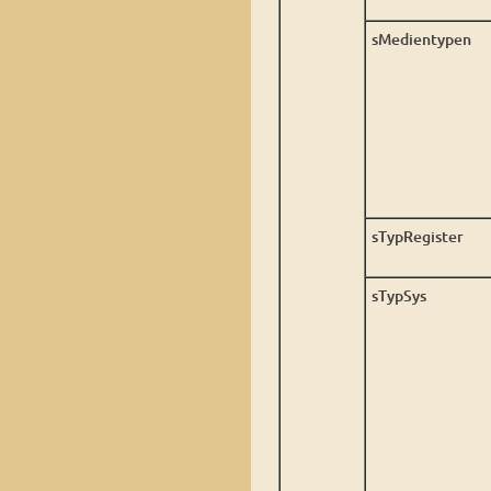
sMedientypen
sTypRegister
sTypSys