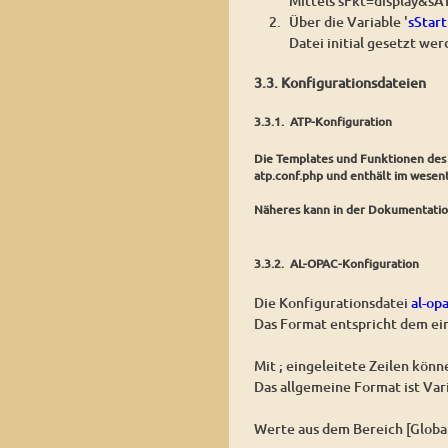
Mittels sFkt=display&sA
Über die Variable '
sStart
Datei initial gesetzt we
3.3. Konfigurationsdateien
3.3.1. ATP-Konfiguration
Die Templates und Funktionen des
atp.conf.php und enthält im wesen
Näheres kann in der Dokumentatio
3.3.2. AL-OPAC-Konfiguration
Die Konfigurationsdatei
al-op
Das Format entspricht dem ein
Mit ; eingeleitete Zeilen kö
Das allgemeine Format ist Vari
Werte aus dem Bereich [Global