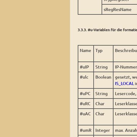
sRegResName
3.3.3. #u-Variablen für die format
Name
Typ
Beschreib
#uIP
String
IP-Nummer 
#ulc
Boolean
gesetzt, we
IS_LOCAL
i
#uPC
String
Lesercode,
#uRC
Char
Leserklass
#uAC
Char
Leserklass
#umR
Integer
max. Anzah