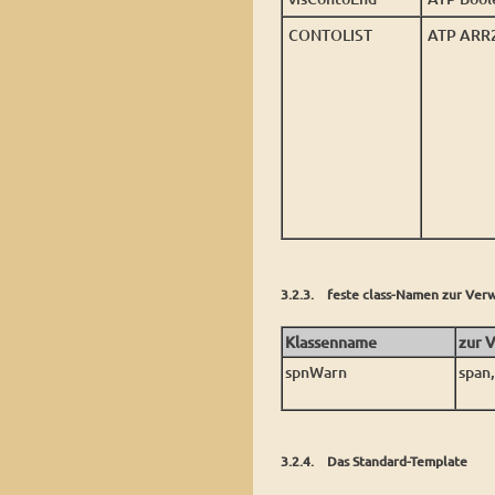
CONTOLIST
ATP ARR
3.2.3. feste class-Namen zur Ver
Klassenname
zur 
spnWarn
span,
3.2.4. Das Standard-Template