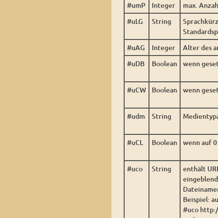
#umP
Integer
max. Anzah
#uLG
String
Sprachkürze
Standards
#uAG
Integer
Alter des 
#uDB
Boolean
wenn geset
#uCW
Boolean
wenn geset
#udm
String
Medientypa
#uCL
Boolean
wenn auf 0
#uco
String
enthält URL
eingeblend
Dateiname
Beispiel: a
#uco http:/