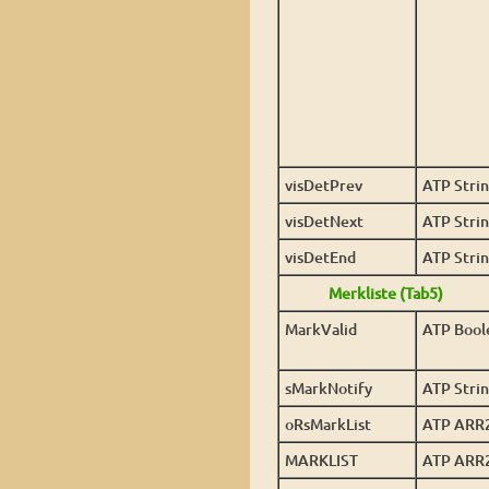
visDetPrev
ATP Stri
visDetNext
ATP Stri
visDetEnd
ATP Stri
Merkliste (Tab5)
MarkValid
ATP Bool
sMarkNotify
ATP Stri
oRsMarkList
ATP ARR
MARKLIST
ATP ARR