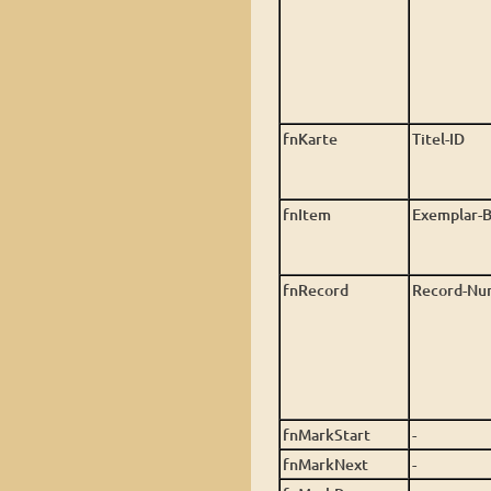
fnKarte
Titel-ID
fnItem
Exemplar-
fnRecord
Record-N
fnMarkStart
-
fnMarkNext
-