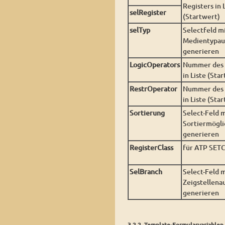
Registers in 
selRegister
(Startwert)
selTyp
Selectfeld m
Medientypau
generieren
LogicOperators
Nummer des 
in Liste (Sta
RestrOperator
Nummer des 
in Liste (Sta
Sortierung
Select-Feld 
Sortiermögli
generieren
RegisterClass
für ATP SET
SelBranch
Select-Feld 
Zeigstellena
generieren
3.2.2. Template-Formularvariablen