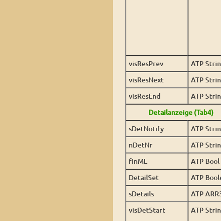
visResPrev
ATP Stri
visResNext
ATP Stri
visResEnd
ATP Stri
Detailanzeige (Tab4)
sDetNotify
ATP Stri
nDetNr
ATP Stri
fInML
ATP Bool
DetailSet
ATP Bool
sDetails
ATP ARR
visDetStart
ATP Stri