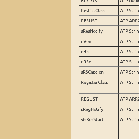
RES_OK
ATP Bool
ResListClass
ATP Stri
RESLIST
ATP ARR
sResNotify
ATP Stri
nVon
ATP Stri
nBis
ATP Stri
nRSet
ATP Stri
sRSCaption
ATP Stri
RegisterClass
ATP Stri
REGLIST
ATP ARR
sRegNotify
ATP Stri
visResStart
ATP Stri