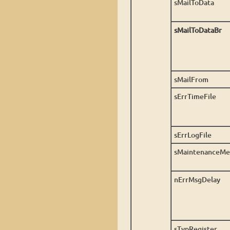
sMailToData
sMailToDataBr
sMailFrom
sErrTimeFile
sErrLogFile
sMaintenanceMe
nErrMsgDelay
sTypRegister