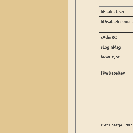
bEnableUser
bDisableInfomail
sAdmRC
sLoginMsg
bPwCrypt
fPwDateRev
sSrcChargeLimit