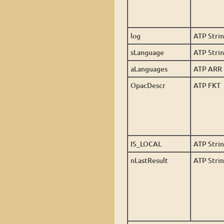
log
ATP Stri
sLanguage
ATP Stri
aLanguages
ATP ARR
OpacDescr
ATP FKT
IS_LOCAL
ATP Stri
nLastResult
ATP Stri