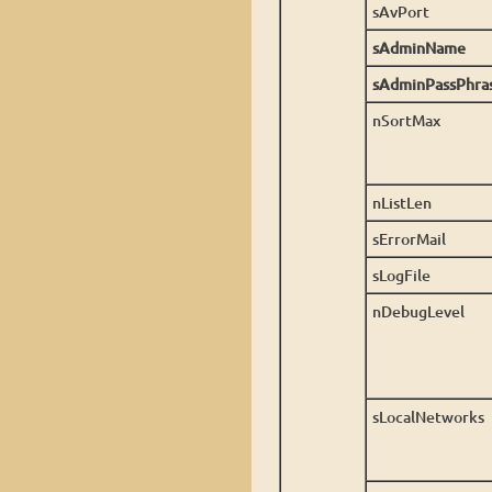
sAvPort
sAdminName
sAdminPassPhra
nSortMax
nListLen
sErrorMail
sLogFile
nDebugLevel
sLocalNetworks