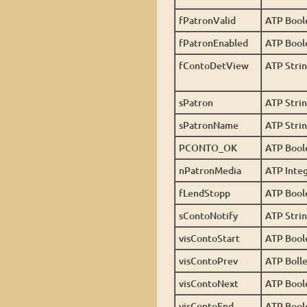
fPatronValid
ATP Bool
fPatronEnabled
ATP Bool
fContoDetView
ATP Stri
sPatron
ATP Stri
sPatronName
ATP Stri
PCONTO_OK
ATP Bool
nPatronMedia
ATP Inte
fLendStopp
ATP Bool
sContoNotify
ATP Stri
visContoStart
ATP Bool
visContoPrev
ATP Boll
visContoNext
ATP Bool
visContoEnd
ATP Bool