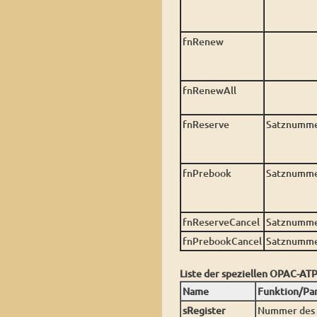
fnRenew
fnRenewAll
fnReserve
Satznummer
fnPrebook
Satznummer
fnReserveCancel
Satznumme
fnPrebookCancel
Satznumme
Liste der speziellen OPAC-AT
Name
Funktion/Pa
sRegister
Nummer des