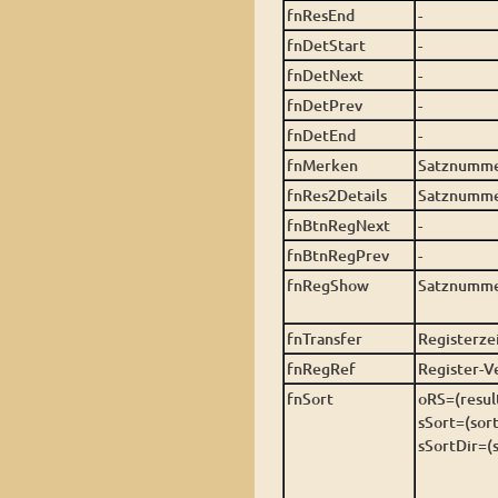
fnResEnd
-
fnDetStart
-
fnDetNext
-
fnDetPrev
-
fnDetEnd
-
fnMerken
Satznummer
fnRes2Details
Satznummer
fnBtnRegNext
-
fnBtnRegPrev
-
fnRegShow
Satznummer
fnTransfer
Registerze
fnRegRef
Register-V
fnSort
oRS=(resul
sSort=(sor
sSortDir=(