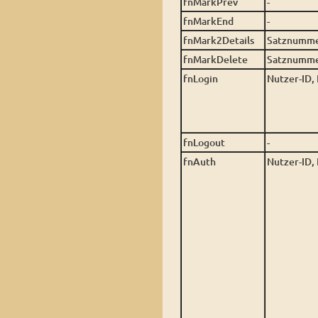
fnMarkPrev
-
fnMarkEnd
-
fnMark2Details
Satznummer
fnMarkDelete
Satznummer
fnLogin
Nutzer-ID,
fnLogout
-
fnAuth
Nutzer-ID,