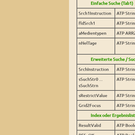
Einfache Suche (Tab1)
Srch1Instruction
ATP Stri
fldSrch1
ATP Stri
aMedientypen
ATP ARR
nNelTage
ATP Stri
Erweiterte Suche / Su
SrchInstruction
ATP Stri
sSuchStr0 ...
ATP Stri
sSuchStrn
sRestrictValue
ATP Stri
Grid2Focus
ATP Stri
Index oder Ergebnislist
ResultValid
ATP Bool