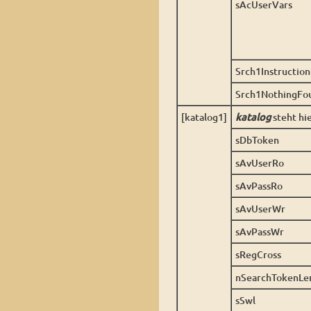
sAcUserVars
Srch1Instruction
Srch1NothingFo
[katalog1]
katalog
steht h
sDbToken
sAvUserRo
sAvPassRo
sAvUserWr
sAvPassWr
sRegCross
nSearchTokenLe
sSwl