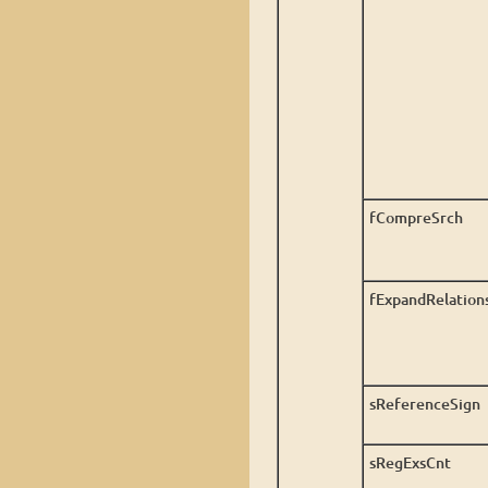
fCompreSrch
fExpandRelation
sReferenceSign
sRegExsCnt