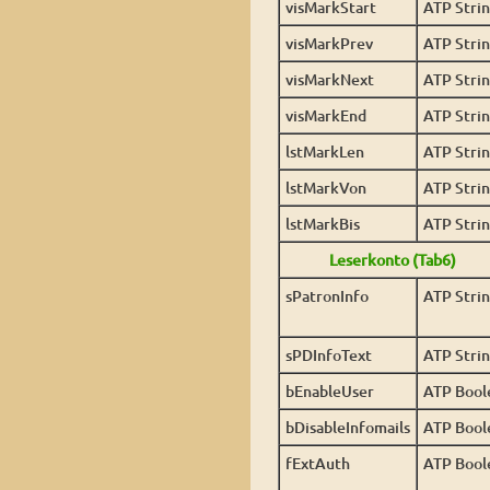
visMarkStart
ATP Stri
visMarkPrev
ATP Stri
visMarkNext
ATP Stri
visMarkEnd
ATP Stri
lstMarkLen
ATP Stri
lstMarkVon
ATP Stri
lstMarkBis
ATP Stri
Leserkonto (Tab6)
sPatronInfo
ATP Stri
sPDInfoText
ATP Stri
bEnableUser
ATP Bool
bDisableInfomails
ATP Bool
fExtAuth
ATP Bool