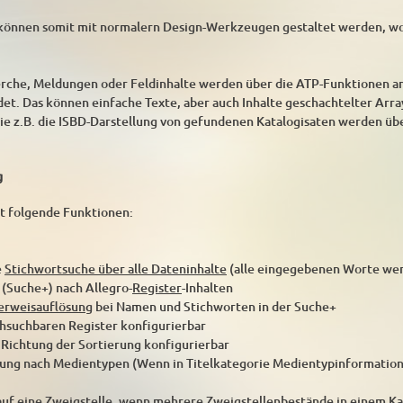
können somit mit normalern Design-Werkzeugen gestaltet werden, w
rche, Meldungen oder Feldinhalte werden über die ATP-Funktionen an 
et. Das können einfache Texte, aber auch Inhalte geschachtelter Arra
ie z.B. die ISBD-Darstellung von gefundenen Katalogisaten werden übe
g
t folgende Funktionen:
e
Stichwortsuche über alle Dateninhalte
(alle eingegebenen Worte we
 (Suche+) nach Allegro-
Register
-Inhalten
erweisauflösung
bei Namen und Stichworten in der Suche+
hsuchbaren Register konfigurierbar
 Richtung der Sortierung konfigurierbar
ng nach Medientypen (Wenn in Titelkategorie Medientypinformationen 
auf eine Zweigstelle, wenn mehrere Zweigstellenbestände in einem K