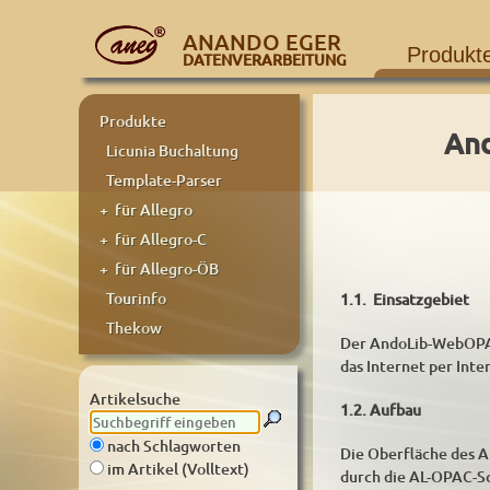
ANANDO EGER
Produkt
DATENVERARBEITUNG
Produkte
And
Licunia Buchaltung
Template-Parser
+ für Allegro
+ für Allegro-C
+ für Allegro-ÖB
Tourinfo
1.1. Einsatzgebiet
Thekow
Der AndoLib-WebOPAC
das Internet per Inte
Artikelsuche
1.2. Aufbau
nach Schlagworten
Die Oberfläche des A
im Artikel (Volltext)
durch die AL-OPAC-Sc