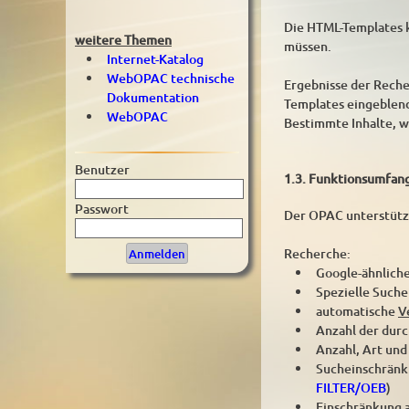
Die HTML-Templates 
weitere Themen
müssen.
Internet-Katalog
WebOPAC technische
Ergebnisse der Reche
Dokumentation
Templates eingeblend
WebOPAC
Bestimmte Inhalte, w
Benutzer
1.3. Funktionsumfan
Passwort
Der OPAC unterstütz
Recherche:
Google-ähnlich
Spezielle Suche
automatische
V
Anzahl der durc
Anzahl, Art und
Sucheinschränku
FILTER/OEB
)
Einschränkung 