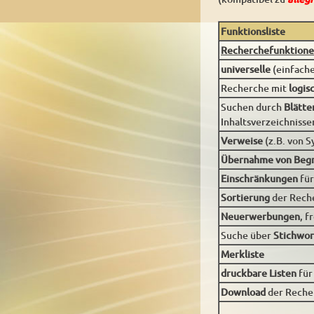
Funktionsliste
Recherchefunktion
universelle
(einfach
Recherche mit
logis
Suchen durch
Blätte
Inhaltsverzeichnisse
Verweise
(z.B. von 
Übernahme von Begr
Einschränkungen
fü
Sortierung
der Reche
Neuerwerbungen
, f
Suche über
Stichwor
Merkliste
druckbare Listen
für
Download
der Reche