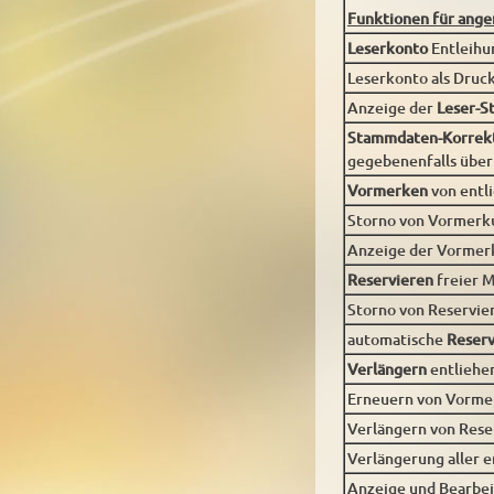
Funktionen für ange
Leserkonto
Entleihu
Leserkonto als Druck
Anzeige der
Leser-
Stammdaten-Korrekt
gegebenenfalls üb
Vormerken
von entl
Storno von Vormer
Anzeige der Vormerk
Reservieren
freier 
Storno von Reservie
automatische
Reserv
Verlängern
entliehe
Erneuern von Vorme
Verlängern von Res
Verlängerung aller 
Anzeige und Bearbei