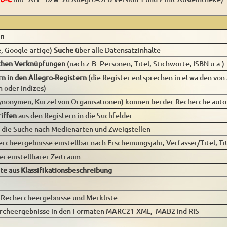
en
e, Google-artige)
Suche
über alle Datensatzinhalte
chen Verknüpfungen
(nach z.B. Personen, Titel, Stichworte, ISBN u.a.)
rn in den Allegro-Registern
(die Register entsprechen in etwa den v
n oder Indizes)
Synonymen, Kürzel von Organisationen) können bei der Recherche aut
iffen
aus den Registern in die Suchfelder
r die Suche nach Medienarten und Zweigstellen
rcheergebnisse einstellbar nach Erscheinungsjahr, Verfasser/Titel, Tit
rei einstellbarer Zeitraum
te aus Klassifikationsbeschreibung
 Rechercheergebnisse und Merkliste
rcheergebnisse in den Formaten MARC21-XML, MAB2 ind RIS