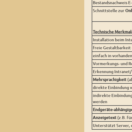
Bestandsnachweis E
Schnittstelle zur
Onl
Technische Merkmal
Installation beim In
freie Gestaltbarkei
einfach in vorhande
Vormerkungs- und R
Erkennung Intranet/I
Mehrsprachigkeit
(a
direkte Einbindung 
indirekte Einbindun
werden
Endgeräte-abhängige
Anzeigetext
(z.B. fü
Unterstützt Server, 