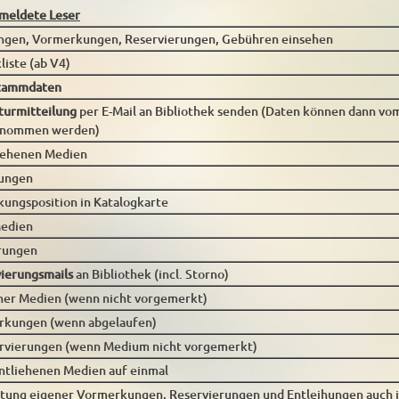
meldete Leser
ngen, Vormerkungen, Reservierungen, Gebühren einsehen
liste (ab V4)
Stammdaten
urmitteilung
per E-Mail an Bibliothek senden (Daten können dann vo
ernommen werden)
iehenen Medien
kungen
ungsposition in Katalogkarte
Medien
rungen
ierungsmails
an Bibliothek (incl. Storno)
ner Medien (wenn nicht vorgemerkt)
rkungen (wenn abgelaufen)
ervierungen (wenn Medium nicht vorgemerkt)
entliehenen Medien auf einmal
tung eigener Vormerkungen, Reservierungen und Entleihungen auch 