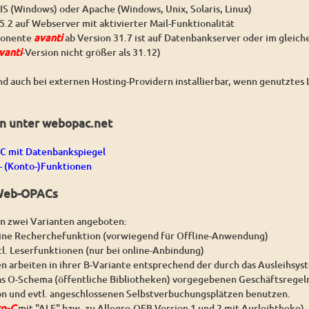
IS (Windows) oder Apache (Windows, Unix, Solaris, Linux)
5.2 auf Webserver mit aktivierter Mail-Funktionalität
onente
avanti
ab Version 31.7 ist auf Datenbankserver oder im gleich
vanti
-Version nicht größer als 31.12)
nd auch bei externen Hosting-Providern installierbar, wenn genutzte
en unter webopac.net
 mit Datenbankspiegel
- (Konto-)Funktionen
 Web-OPACs
n zwei Varianten angeboten:
reine Recherchefunktion (vorwiegend für Offline-Anwendung)
ncl. Leserfunktionen (nur bei online-Anbindung)
 arbeiten in ihrer B-Variante entsprechend der durch das Ausleihsys
as O-Schema (öffentliche Bibliotheken) vorgegebenen Geschäftsregeln
n und evtl. angeschlossenen Selbstverbuchungsplätzen benutzen.
ro-C
mit "ALF" bzw. zu Allegro-OEB Version 1 und 2 mit Ausleihtheke)