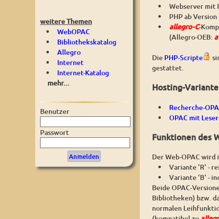
Webserver mit I
PHP ab Version 
weitere Themen
allegro-C
-Komp
WebOPAC
(Allegro-OEB:
a
Bibliothekskatalog
Allegro
Die
PHP-Scripte
si
Internet
gestattet.
Internet-Katalog
mehr...
Hosting-Variant
Recherche-OPAC
Benutzer
OPAC mit Leser
Passwort
Funktionen des
Der Web-OPAC wird i
Variante 'R' - 
Variante 'B' - i
Beide OPAC-Versionen
Bibliotheken) bzw. d
normalen Leihfunktio
(kompatibel zu
alleg