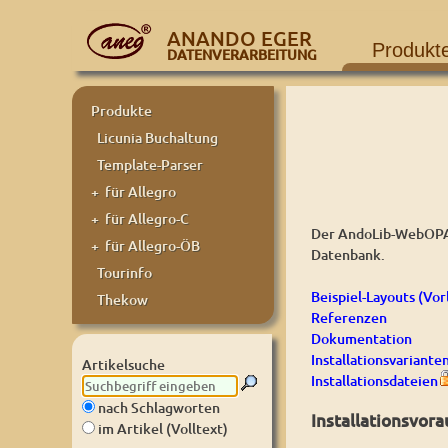
ANANDO EGER
Produkt
DATENVERARBEITUNG
Produkte
Licunia Buchaltung
Template-Parser
+ für Allegro
+ für Allegro-C
Der AndoLib-WebOPAC
+ für Allegro-ÖB
Datenbank.
Tourinfo
Beispiel-Layouts (Vor
Thekow
Referenzen
Dokumentation
Installationsvariante
Artikelsuche
Installationsdateien
nach Schlagworten
Installationsvor
im Artikel (Volltext)