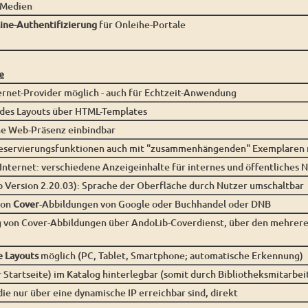
-Medien
ine-Authentifizierung
für Onleihe-Portale
e
ternet-Provider möglich - auch für Echtzeit-Anwendung
t des Layouts über HTML-Templates
ne Web-Präsenz einbindbar
eservierungsfunktionen auch mit "zusammenhängenden" Exemplaren m
nternet: verschiedene Anzeigeinhalte für internes und öffentliches 
b Version 2.20.03): Sprache der Oberfläche durch Nutzer umschaltbar
von
Cover
-Abbildungen von Google oder Buchhandel oder DNB
g von Cover-Abbildungen über AndoLib-Coverdienst, über den mehrer
 Layouts
möglich (PC, Tablet, Smartphone; automatische Erkennung)
r Startseite) im Katalog hinterlegbar (somit durch Bibliotheksmitarbei
die nur über eine dynamische IP erreichbar sind, direkt