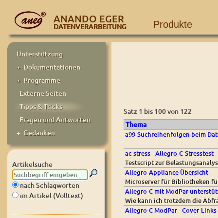
ANANDO EGER
Produkte
DATENVERARBEITUNG
Unterstützung
+ Dokumentationen
+ Programme
Externe Seiten
Tipps & Tricks
Satz 1 bis 100 von 122
Fragen und Antworten
Thema
+ Gedanken
a99-Suchreihenfolgen beim Dat
ac-stress - Allegro-C-Stresstest
Testscript zur Belastungsanaly
Artikelsuche
Allegro-Appliance Übersicht
Microserver für Bibliotheken f
nach Schlagworten
Allegro-C mit ModPar unterstüt
im Artikel (Volltext)
Wie kann ich trotzdem die Abfr
Allegro-C ModPar - Cover-Links