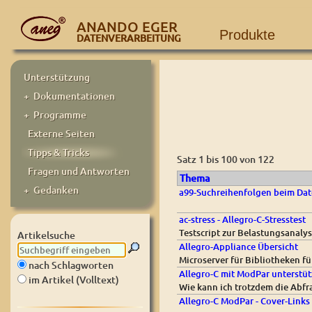
ANANDO EGER
Produkte
DATENVERARBEITUNG
Unterstützung
+ Dokumentationen
+ Programme
Externe Seiten
Tipps & Tricks
Satz 1 bis 100 von 122
Fragen und Antworten
Thema
+ Gedanken
a99-Suchreihenfolgen beim Dat
ac-stress - Allegro-C-Stresstest
Testscript zur Belastungsanaly
Artikelsuche
Allegro-Appliance Übersicht
Microserver für Bibliotheken f
nach Schlagworten
Allegro-C mit ModPar unterstüt
im Artikel (Volltext)
Wie kann ich trotzdem die Abfr
Allegro-C ModPar - Cover-Links