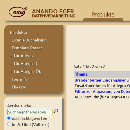
ANANDO EGER
Produkte
DATENVERARBEITUNG
Produkte
Licunia Buchaltung
Template-Parser
+ für Allegro
+ für Allegro-C
Satz 1 bis 2 von 2
+ für Allegro-ÖB
Thema
Tourinfo
Brandenburger Eingangsmenü 
Zusatzfunktionen für Allegro-
Thekow
Editor zur Anpassung von Daten
ACOFormEdit (für Allegro-OEB V
Artikelsuche
nach Schlagworten
im Artikel (Volltext)