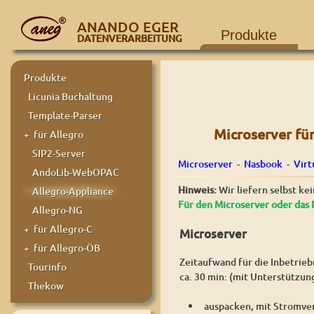
ANANDO EGER
Produkte
DATENVERARBEITUNG
Produkte
Licunia Buchaltung
Template-Parser
Microserver fü
+ für Allegro
SIP2-Server
Microserver
-
Nasbook
-
Virt
AndoLib-WebOPAC
Hinweis:
Wir liefern selbst ke
Allegro-Appliance
Für den Microserver oder das 
Allegro-NG
+ für Allegro-C
Microserver
+ für Allegro-ÖB
Zeitaufwand für die Inbetrie
Tourinfo
ca. 30 min: (mit Unterstützun
Thekow
auspacken, mit Stromve