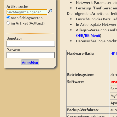
Netzwerk-Parameter ein
Artikelsuche
Fernzugriff auf Gerät ei
Die folgenden Arbeiten erledi
nach Schlagworten
Einrichtung des Betriue
im Artikel (Volltext)
In-Arbeitsplatz-Netzwer
Allegro-Verzeichnis auf
OEB/BB-Menü
)
Benutzer
Datensicherung einrich
Passwort
Hardware-Basis:
HP 
Betriebssystem:
akt
Software:
ava
Sa
My
Apa
Backup-Verfahren:
aut
Geräuschentwicklung:
<1,