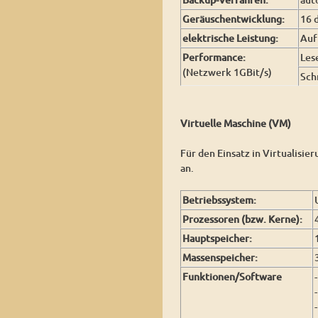
Geräuschentwicklung:
16 
elektrische Leistung:
Au
Performance:
Les
(Netzwerk 1GBit/s)
Sch
Virtuelle Maschine (VM)
Für den Einsatz in Virtualisie
an.
Betriebssystem:
Prozessoren (bzw. Kerne):
Hauptspeicher:
Massenspeicher:
Funktionen/Software