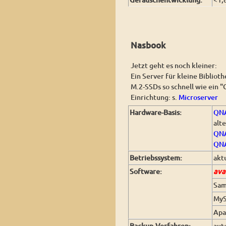
Nasbook
Jetzt geht es noch kleiner:
Ein Server für kleine Biblioth
M.2-SSDs so schnell wie ein "
Einrichtung: s.
Microserver
Hardware-Basis:
Q
N
alte
QNA
QNA
Betriebssystem:
akt
Software:
ava
Sa
My
Apa
Backup-Verfahren:
aut