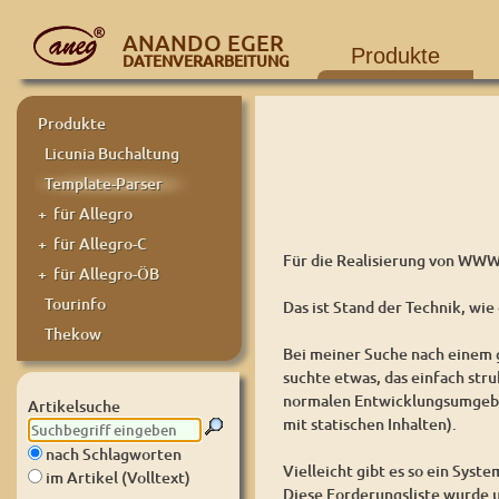
ANANDO EGER
Produkte
DATENVERARBEITUNG
Produkte
Licunia Buchaltung
Template-Parser
+ für Allegro
+ für Allegro-C
Für die Realisierung von WWW-
+ für Allegro-ÖB
Tourinfo
Das ist Stand der Technik, wi
Thekow
Bei meiner Suche nach einem g
suchte etwas, das einfach st
normalen Entwicklungsumgebung
Artikelsuche
mit statischen Inhalten).
nach Schlagworten
Vielleicht gibt es so ein Syst
im Artikel (Volltext)
Diese Forderungsliste wurde 