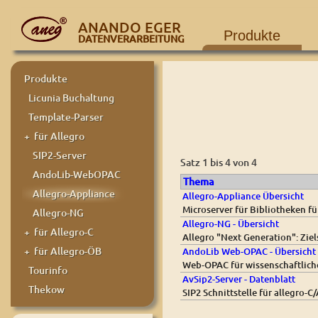
ANANDO EGER
Produkte
DATENVERARBEITUNG
Produkte
Licunia Buchaltung
Template-Parser
+ für Allegro
SIP2-Server
Satz 1 bis 4 von 4
AndoLib-WebOPAC
Thema
Allegro-Appliance
Allegro-Appliance Übersicht
Microserver für Bibliotheken f
Allegro-NG
Allegro-NG - Übersicht
+ für Allegro-C
Allegro "Next Generation": Zi
+ für Allegro-ÖB
AndoLib Web-OPAC - Übersicht
Web-OPAC für wissenschaftliche
Tourinfo
AvSip2-Server - Datenblatt
Thekow
SIP2 Schnittstelle für allegro-