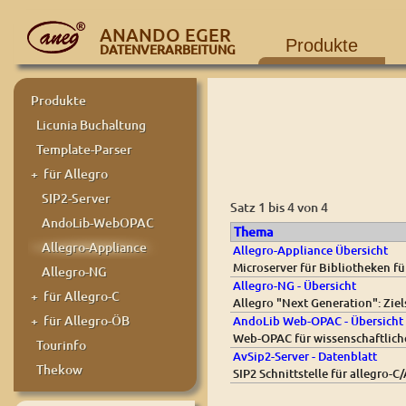
ANANDO EGER
Produkte
DATENVERARBEITUNG
Produkte
Licunia Buchaltung
Template-Parser
+ für Allegro
SIP2-Server
Satz 1 bis 4 von 4
AndoLib-WebOPAC
Thema
Allegro-Appliance
Allegro-Appliance Übersicht
Microserver für Bibliotheken f
Allegro-NG
Allegro-NG - Übersicht
+ für Allegro-C
Allegro "Next Generation": Zi
+ für Allegro-ÖB
AndoLib Web-OPAC - Übersicht
Web-OPAC für wissenschaftliche
Tourinfo
AvSip2-Server - Datenblatt
Thekow
SIP2 Schnittstelle für allegro-