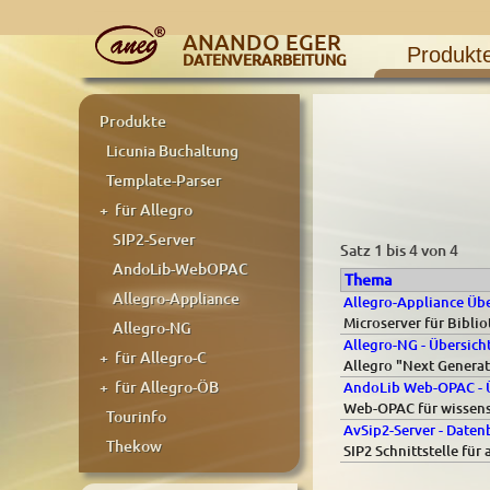
ANANDO EGER
Produkt
DATENVERARBEITUNG
Produkte
Licunia Buchaltung
Template-Parser
+ für Allegro
SIP2-Server
Satz 1 bis 4 von 4
AndoLib-WebOPAC
Thema
Allegro-Appliance
Allegro-Appliance Übe
Microserver für Bibli
Allegro-NG
Allegro-NG - Übersich
+ für Allegro-C
Allegro "Next Genera
+ für Allegro-ÖB
AndoLib Web-OPAC - Ü
Web-OPAC für wissensc
Tourinfo
AvSip2-Server - Daten
Thekow
SIP2 Schnittstelle für